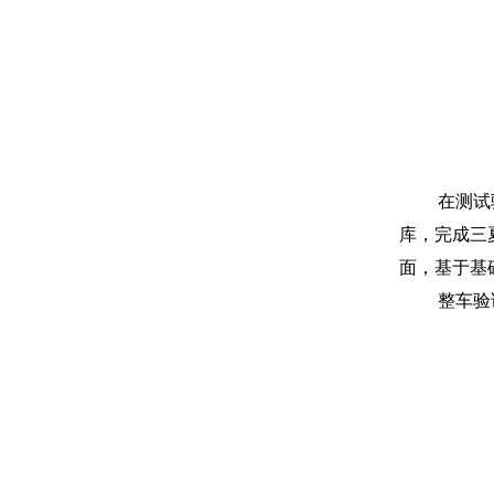
在测试
库，完成三
面，基于基
整车验