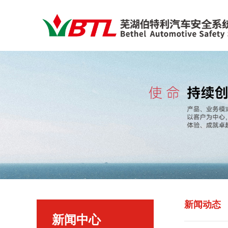
新闻动态
新闻中心