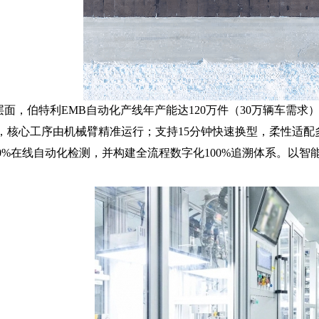
层面，伯特利EMB自动化产线年产能达120万件（30万辆车需
，核心工序由机械臂精准运行；支持15分钟快速换型，柔性适
00%在线自动化检测，并构建全流程数字化100%追溯体系。以