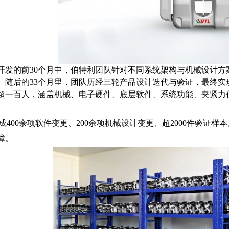
的前30个月中，伯特利团队针对不同系统架构与机械设计方
。随后的33个月里，团队历经三轮产品设计迭代与验证，最终
超一百人，涵盖机械、电子硬件、底层软件、系统功能、夹紧力
成400余项软件变更、200余项机械设计变更、超2000件验证
障。