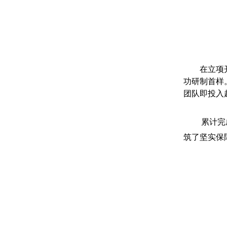
在立项开发
功研制首样
团队即投入
累计完
筑了坚实保