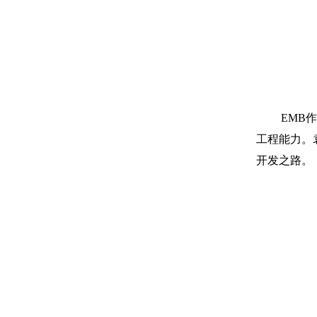
EMB
工程能力。
开发之路。