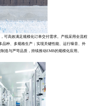
求），可高效满足规模化订单交付需求。产线采用全流程
配多品种、多规格生产；实现关键性能、运行噪音、外
智能制造与严苛品质，持续推动EMB的规模化应用。