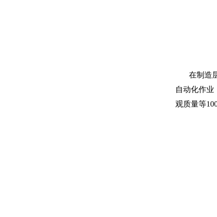
在制造
自动化作业
观质量等1