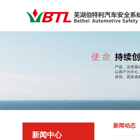
新闻动态
新闻中心