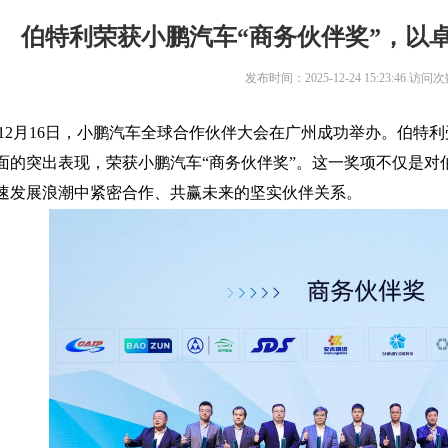
伯特利荣获小鹏汽车“商务伙伴奖”，以
发布时间：2025-12-24 15:23:46 访问
5年12月16日，小鹏汽车全球合作伙伴大会在广州成功举办。伯
面的突出表现，荣获小鹏汽车“商务伙伴奖”。这一奖项不仅是对
速发展浪潮中紧密合作、共赢未来的坚实伙伴关系。