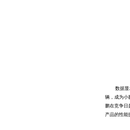
数据显
辆，成为小
鹏在竞争日
产品的性能