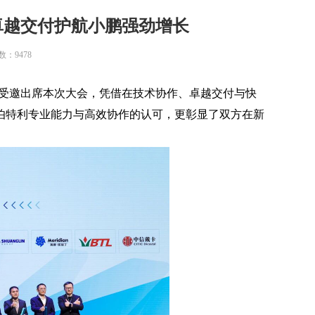
卓越交付护航小鹏强劲增长
次数：9478
特利受邀出席本次大会，凭借在技术协作、卓越交付与快
伯特利专业能力与高效协作的认可，更彰显了双方在新