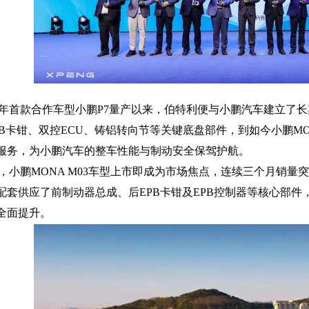
20年首款合作车型小鹏P7量产以来，伯特利便与小鹏汽车建立了
PB卡钳、双控ECU、铸铝转向节等关键底盘部件，到如今小鹏MO
服务，为小鹏汽车的整车性能与制动安全保驾护航。
4年，小鹏MONA M03车型上市即成为市场焦点，连续三个月销
配套供应了前制动器总成、后EPB卡钳及EPB控制器等核心部
全面提升。