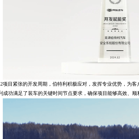
32项目紧张的开发周期，伯特利积极应对，发挥专业优势，为
利成功满足了装车的关键时间节点要求，确保项目能够高效、顺